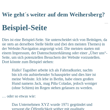
Zum
Inhalt
wechseln
Wie geht´s weiter auf dem Weihersberg?
Beispiel-Seite
Dies ist eine Beispiel-Seite. Sie unterscheidet sich von Beiträgen, da
sie stets an derselben Stelle bleibt und (bei den meisten Themes) in
der Website-Navigation angezeigt wird. Die meisten starten mit
einem Impressum, der Datenschutzerklärung oder einer „Über uns“-
Seite, um sich potenziellen Besuchern der Website vorzustellen.
Dort könnte zum Beispiel stehen:
Hallo! Tagsüber arbeite ich als Fahrradkurier, nachts
bin ich ein aufstrebender Schauspieler und dies hier ist
meine Website. Ich lebe in Berlin, habe einen großen
Hund namens Jack, mag Piña Coladas, jedoch weniger
(ohne Schirm) im Regen stehen gelassen zu werden.
… oder so etwas wie:
Das Unternehmen XYZ wurde 1971 gegründet und
versorgt die Öffentlichkeit seither mit qualitativ